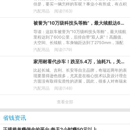
但是，要买一辆怎样的车呢？事业小有所成，有点积
蓄，二十万左右的家轿是最好的选择。在这个价位
汽配用品
阅读(163)
上，小编锁定了销量
被誉为“10万级科技头等舱”，最大续航达600公里，后排自带“双人床”
导读：这款车被誉为“10万级科技头等舱”，最大续航
里程达到了600公里，后排自带“双人床”！高颜值、
大空间、长续航，车身轴距达到了2750mm，顶配
车型不足15万！下面就让我们一探究竟！
汽配用品
阅读(179)
家用耐看代步车！跌至5.4万，油耗7L，关键比帝豪还漂亮
比起长城、吉利、长安等自主品牌，奇瑞近两年的表
现要显得逊色很多，尤其是在核心技术以及设计理念
方面没有取得实质性的进展，因此，很多人对奇瑞未
来市场的发展并不是很看好，即便如此，奇瑞还是凭
汽配用品
阅读(148)
借深厚的品牌底蕴
查看全部
省钱资讯
正规接单赚佣金的平台:每天2小时赚50元以上