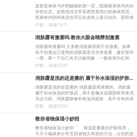
皮肤是身体与外部触碰的第一层，阻隔着身体內外的
绿色生态。皮肤情况非常容易危害我们的身体情况，
而身体內部的状况也可以在皮肤上显示信息。因而维
护好皮肤很重要，给皮肤补水保湿在冬天更关键。
护肤
阅读(161)
润肤露有激素吗 教你火眼金睛辨别激素
润肤露有激素吗 大多数润肤露里面不含激素。如果
你不知道自己使用的润肤露是否含有激素，建议暂停
一周，看一下自己有无过敏现象，一般表现为红肿、
起疹子、干燥等等，因为长期使用激素产品，容易对
护肤
阅读(226)
其产生依赖性，一旦
润肤露是洗的还是擦的 属于补水保湿的护肤品
润肤露是洗的还是擦的 润肤露是用来擦的。润肤露
属于补水保湿的护肤品，而不是像沐浴露那样用来清
洗去污的。润肤露能够有效滋润肌肤，其中含有的保
湿因子能够帮助水润肌肤，再加上其中的含有配方能
护肤
阅读(220)
够给肌肤深层的滋润
教你省钱保湿小妙招
教你省钱保湿小妙招 保湿是重要的护肤程序，
今天小编就来分享五招省钱又有效的方法，让你的皮