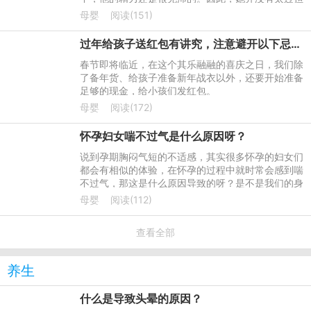
心。
母婴
阅读(151)
过年给孩子送红包有讲究，注意避开以下忌讳，以免出了钱还得罪人
春节即将临近，在这个其乐融融的喜庆之日，我们除
了备年货、给孩子准备新年战衣以外，还要开始准备
足够的现金，给小孩们发红包。
母婴
阅读(172)
怀孕妇女喘不过气是什么原因呀？
说到孕期胸闷气短的不适感，其实很多怀孕的妇女们
都会有相似的体验，在怀孕的过程中就时常会感到喘
不过气，那这是什么原因导致的呀？是不是我们的身
体真的出现了什么情况？
母婴
阅读(112)
查看全部
养生
什么是导致头晕的原因？