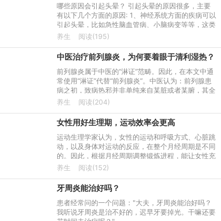
哪些原因会引起头晕？ 引起头晕的原因很多，主要
有以下几个方面的原因: 1、神经系统方面的疾病可以
引起头晕，比如急性脑血管病、小脑病变等等，这类
疾病往往发病快，病情重，需要及时到医院就诊，完
养生
阅读(195)
善头部磁共振等相
中医治疗前列腺炎，为何要着眼于清利湿热？
前列腺炎属于中医的“淋证”范畴。因此，在本文中通
常使用“淋证”代替“前列腺炎”。中医认为：前列腺患
病之初，致病热邪并非单纯来自某脏或者某腑，其全
部下注于膀胱而成淋。化生热邪的脏腑通常有肺、
养生
阅读(204)
心、膀胱、脾
女性用好生理期，运动效率会更高
运动生理学家认为，女性的运动和呼吸方式、心脏跳
动，以及身体对运动的反应，在整个月经周期是不同
的。因此，根据月经周期调整锻炼进程，能让女性充
分利用生理优势发挥最大运动潜力。
养生
阅读(152)
牙周炎能治好吗？
患者经常问的一个问题："大夫，牙周炎能治好吗？
我听说牙周炎是治不好的，迟早牙要掉光。干嘛还要