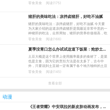
零食美食
阅读(175)
猪肝的美味吃法：凉拌卤猪肝，好吃不油腻
猪肝的美味吃法：凉拌卤猪肝，好吃不油腻 今天要
为大家介绍的这道凉拌卤猪肝是我最近非常中意的一
种猪肝的吃法，众所周知，猪肝的营养价值很高，吃
法也多种多样，我们可以炒猪肝或者是炖猪肝汤，凉
零食美食
阅读(166)
拌卤猪肝是我之前一
夏季没胃口怎么办试试这道下饭菜：炝炒土豆丝
土豆大概是这个世界上使用频率最多的食材了，是菜
也是主食，因为它的烹饪方法是在太多了，古今中
外，只要说到土豆就一定有属于各个地方独特的土豆
做法。小的时候，家里种的土豆会把长得比较小的土
零食美食
阅读(145)
豆挑出来洗干净，直
查看全部
动漫
《王者荣耀》中安琪拉的新皮肤动画发布，皮肤将于近期上架