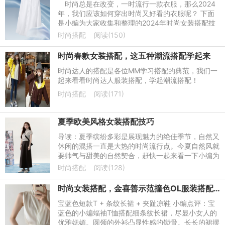
时尚总是在改变，一时流行一款衣服，那么2024
年，我们应该如何穿出时尚又好看的衣服呢？ 下面
是小编为大家收集和整理的2024年时尚女装搭配技
巧，欢迎大家阅读和借鉴，希望对大家有所帮助！
时尚搭配
阅读(150)
时尚春款女装搭配，这五种潮流搭配学起来
时尚达人的搭配是各位MM学习搭配的典范，我们一
起来看看时尚达人服装搭配，学起潮流搭配！
时尚搭配
阅读(171)
夏季欧美风格女装搭配技巧
导读：夏季缤纷多彩是展现魅力的绝佳季节，自然又
休闲的混搭一直是大热的时尚流行点。今夏自然风就
要帅气与甜美的自然契合，赶快一起来看一下小编为
你推荐的欧美风混搭吧!
时尚搭配
阅读(128)
时尚女装搭配，金喜善示范撞色OL服装搭配技巧
宝蓝色短款T + 条纹长裙 + 夹趾凉鞋 小编点评：宝
蓝色的小蝙蝠袖T恤搭配细条纹长裙，尽显小女人的
优雅妩媚。圆领的外衫凸显性感的锁骨。长长的裙摆