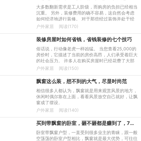
大多数翻新需求是工人阶级，而购房的负担已经相当
沉重。 另外，装修费用的确不容易，这自然会考虑
如何经济地进行装修。 对于那些经过装饰并处于经
济装饰中的人，建议使用以下物品。 我从一些省钱
户外家居
阅读(170)
的小想法中受益匪浅
装修房屋时如何省钱，省钱装修的七个技巧
俗话说，行动像老虎一样凶猛。 当您查看25,000的
房价时，它描述了当前的房价高昂，人们承受着巨大
的社会压力。 许多人在购买房屋时已经花费了大部
分积蓄。 买房后，他们仍然面临装修问题。 那么谁
户外家居
阅读(150)
不想在装修时省钱呢
飘窗这么装，想不到的大气，尽显时尚范
相信很多人都认为，飘窗就是用来观赏风景的地方，
休闲时偶尔靠在上面，看看风景放空自己就好，让飘
窗成了摆设。
户外家居
阅读(140)
买到带飘窗的卧室，砸不砸都是赚到了，7种设计休闲储物随你挑
卧室带飘窗户型，一直受到很多业主的青睐，跟一般
空荡荡的卧室户型相比，飘窗就是最大优势，可往往