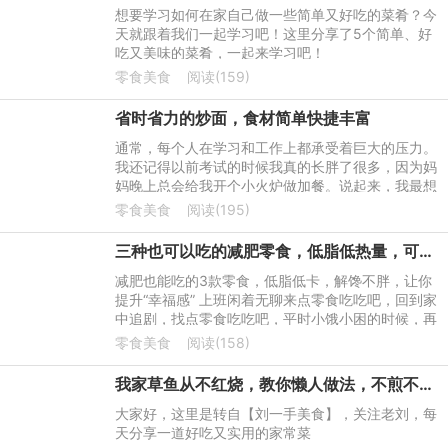
想要学习如何在家自己做一些简单又好吃的菜肴？今
天就跟着我们一起学习吧！这里分享了5个简单、好
吃又美味的菜肴，一起来学习吧！
零食美食
阅读(159)
省时省力的炒面，食材简单快捷丰富
通常，每个人在学习和工作上都承受着巨大的压力。
我还记得以前考试的时候我真的长胖了很多，因为妈
妈晚上总会给我开个小火炉做加餐。说起来，我最想
要的是炒面。以下是如何制作这款Aauto速食炒面。
零食美食
阅读(195)
它非常适合加餐。一
三种也可以吃的减肥零食，低脂低热量，可以帮助你提高“幸福感”
减肥也能吃的3款零食，低脂低卡，解馋不胖，让你
提升“幸福感” 上班闲着无聊来点零食吃吃吧，回到家
中追剧，找点零食吃吃吧，平时小饿小困的时候，再
来点零食打牙祭吧等等等~
零食美食
阅读(158)
我家草鱼从不红烧，教你懒人做法，不煎不油炸，上桌连汤都不剩
大家好，这里是转自【刘一手美食】，关注老刘，每
天分享一道好吃又实用的家常菜