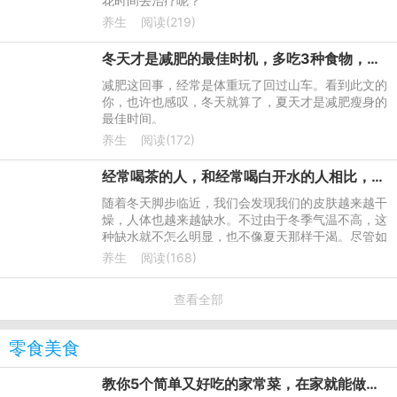
花时间去治疗呢？"
养生
阅读(219)
冬天才是减肥的最佳时机，多吃3种食物，让减肥变得更高效
减肥这回事，经常是体重玩了回过山车。看到此文的
你，也许也感叹，冬天就算了，夏天才是减肥瘦身的
最佳时间。
养生
阅读(172)
经常喝茶的人，和经常喝白开水的人相比，哪类人的身体更健康？
随着冬天脚步临近，我们会发现我们的皮肤越来越干
燥，人体也越来越缺水。不过由于冬季气温不高，这
种缺水就不怎么明显，也不像夏天那样干渴。尽管如
此，我们还是要及时为身体补充水分，这样皮肤才不
养生
阅读(168)
会干燥。
查看全部
零食美食
教你5个简单又好吃的家常菜，在家就能做出美味的菜肴