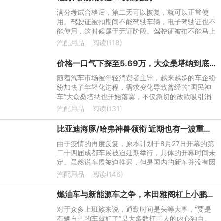
满分考试合格后，第二天可以恢复，就可以正常使
用。驾驶证被扣期间不能驾驶车辆，电子驾驶证也不
能使用，这时候属于无证阶段。驾驶证被扣不能马上
考试，需要先报名科目一培训，最快七天后参加考
汽配用品
阅读(118)
试，也就是驾驶证满12
价格一口气下探至5.69万，大众桑塔纳到底值不值得入手？
随着汽车市场被年轻消费者主导，越来越多的车企纷
纷加快了年轻化进程，需求变化导致曾经的“国民神
车”大众桑塔纳也开始落寞，不仅急切的改款吸引消
费者，还得通过打“价格战”来占领市场份额。
汽配用品
阅读(131)
比亚迪海豚/哈弗神兽领衔 近期也有一波重磅国产车驾到
由于疫情的再度反复，原本计划于8月27日开幕的第
二十四届成都车展被迫延期举行，具体的开幕时间未
定。虽然说车展被迫推迟，但是国内的新车并没有因
为车展的推迟而推迟，依然按照约定的时间推出市
汽配用品
阅读(146)
场。虽然不能如约在成
燃油车与新能源车之争，本田雅阁杠上小鹏P5，谁是省钱小能手？
对于众多上班族来说，通勤时间是头等大事，“要是
有辆自己的车就好了”是大多数打工人的内心独白。