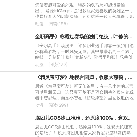
凭借着超可爱的外观，特殊的双马尾和超爆发输
出，“暴躁loli”Angela是很多玩家最喜欢的英雄之一，
也是很多人的启蒙法师。面对这样一位人气偶像，她
的皮肤动画会是什么样子？9月6日，王者荣耀正式
动漫
阅读(158)
发布了全新的英雄安
全职高手》称霸过赛场的独门绝技，叶修的反而更容易学！
《全职高手》动漫里，许多职业选手都靠一项独门绝
技称霸赛场，一时风头无量。其中最著名的三个独门
绝技，分别是叶修的“龙抬头”、孙哲平和张佳乐共创
的“繁花血景”，以及王杰希的“魔术师打法”。其中“龙
动漫
阅读(179)
抬头”和
《精灵宝可梦》地幔岩回归，收服大葱鸭，小智的第六只宝可梦？
最近《精灵宝可梦》新无印篇里，有一只小智的老宝
可梦重新回归，这只宝可梦不是万众期待的喷火龙或
者甲贺忍蛙，而是小智在《超级愿望》里面收服的地
幔岩。地幔岩人气不算高，硬实力不算强，它回归并
动漫
阅读(299)
不能对小智的阵容
腐团儿COS涂山雅雅，还原度100%，这双大长腿真的是绝了！
腐团儿COS涂山雅雅，还原度100%，这双大长腿真
的是绝了！ 说到腐团儿相信大家肯定都是非常的熟