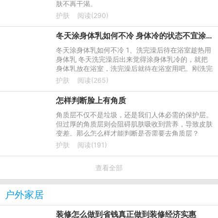
肤不再干渴。
护肤
阅读(290)
冬天涂身体乳如何不冷 身体冷的状态不宜涂身体乳
冬天涂身体乳如何不冷 1、洗完澡后待在浴室趁热用
身体乳 冬天洗完澡后出来觉得涂身体乳冷的，就把
身体乳放在浴室，洗完澡后就待在浴室用吧。刚洗完
澡，擦干水，三五分钟之内，这时身体还是温热的，
护肤
阅读(265)
毛孔还处于张开的状
怎样判断脸上有角质
角质层不仅不是垃圾，还是我们人体必需的保护层。
但过厚的角质层则会阻碍肌肤吸收到营养，导致皮肤
变差。那么怎么样才能判断是否需要去角质层？
护肤
阅读(191)
查看全部
户外家居
装修怎么做到省钱真正做到装修经济实惠