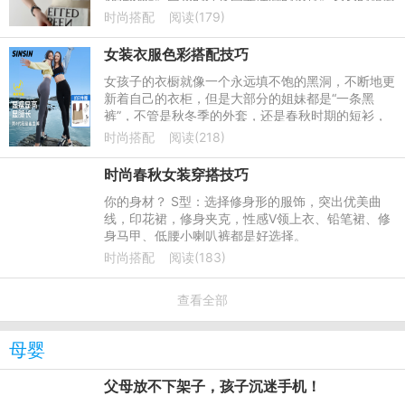
轻盈舒适，仙女范浑然天成。搭配夹趾凉鞋，清凉随
时尚搭配
阅读(179)
意，超强街头感。
女装衣服色彩搭配技巧
女孩子的衣橱就像一个永远填不饱的黑洞，不断地更
新着自己的衣柜，但是大部分的姐妹都是“一条黑
裤”，不管是秋冬季的外套，还是春秋时期的短衫，
下身则是一条黑色的紧身裤。对于那些更新速度很快
时尚搭配
阅读(218)
的博客来说，这些衣
时尚春秋女装穿搭技巧
你的身材？ S型：选择修身形的服饰，突出优美曲
线，印花裙，修身夹克，性感V领上衣、铅笔裙、修
身马甲、低腰小喇叭裤都是好选择。
时尚搭配
阅读(183)
查看全部
母婴
父母放不下架子，孩子沉迷手机！