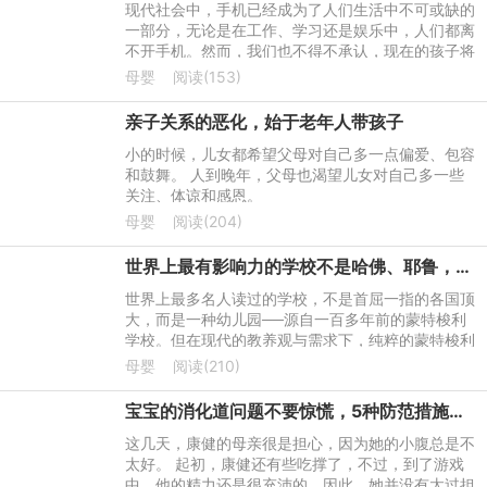
现代社会中，手机已经成为了人们生活中不可或缺的
一部分，无论是在工作、学习还是娱乐中，人们都离
不开手机。然而，我们也不得不承认，现在的孩子将
手机看的比父母还亲，这其中有很多原因，而父母放
母婴
阅读(153)
不下救世主架子则
亲子关系的恶化，始于老年人带孩子
小的时候，儿女都希望父母对自己多一点偏爱、包容
和鼓舞。 人到晚年，父母也渴望儿女对自己多一些
关注、体谅和感恩。
母婴
阅读(204)
世界上最有影响力的学校不是哈佛、耶鲁，而是这种幼儿园！
世界上最多名人读过的学校，不是首屈一指的各国顶
大，而是一种幼儿园──源自一百多年前的蒙特梭利
学校。但在现代的教养观与需求下，纯粹的蒙特梭利
教学已经愈来愈少。学者找出其中成功的要素，让现
母婴
阅读(210)
代教育也能引用、
宝宝的消化道问题不要惊慌，5种防范措施，6种应对措施，让孩子们少吃点苦头
这几天，康健的母亲很是担心，因为她的小腹总是不
太好。 起初，康健还有些吃撑了，不过，到了游戏
中，他的精力还是很充沛的。因此，她并没有太过担