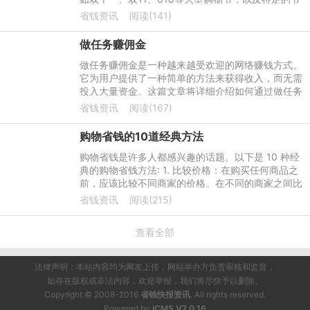
日或季节活动，这些活动通常会提供较大的折扣和优
省钱资讯
阅读(141)
惠。
做任务赚佣金
做任务赚佣金是一种越来越受欢迎的网络赚钱方式。
它为用户提供了一种简单的方法来获得收入，而无需
投入大量资金。这篇文章将详细介绍如何通过做任务
来赚取佣金，以及如何最大限度地利用这种赚钱方
省钱资讯
阅读(167)
式。
购物省钱的10道经典方法
购物省钱是许多人都感兴趣的话题。以下是 10 种经
典的购物省钱方法: 1. 比较价格：在购买任何商品之
前，应该比较不同商家的价格。在不同的商家之间比
较价格可以找出最好的优惠。
省钱资讯
阅读(215)
查看全部
法律声明：本站内容均为网友上传，网站举办方负责审核和监督，
如存在版权或非法内容，欢迎举报，我们将尽快予以删除。
Copyright © 2008-2016
省钱快报资讯
. All rights reserved.
Powered by
iCMS V7.0.16