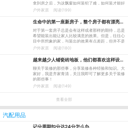
拿到房之后，为这飘窗如何装犯了难，如何装才能好
看又实用，功能多多呢？
户外家居
阅读(199)
生命中的第一座新房子，整个房子都有漂亮的墙纸，家具进来了，越来越像家了
对于第一套房子总是会有这样或者那样的期待，总是
希望能装出能让家人比较满意的效果。但是，往往心
目中所想象的家，与装出的效果有点差距，但并不是
很大。装修材料比较多，不管使用何种材料去装修，
户外家居
阅读(180)
都可以达到比较好
越来越少人铺瓷砖地板，他们都喜欢这样设计，实用又美观
聊关于装修的那些事，分享装修各种经验和知识。大
家好，我是齐家青清，关注我即可了解更多关于装修
的那些事！
户外家居
阅读(149)
查看全部
汽配用品
记分周期扣分达24分怎么办