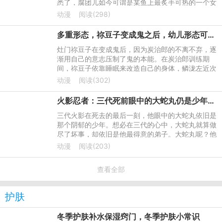
悉了，腐团儿如今可谓是某鱼上最炙手可热的一个女
主播了。本来一开始腐团儿也是和很多女主播一样，
动漫
阅读(298)
是一个默默无闻的小主
多重形态，祢豆子变成鬼之后，幼儿形态可爱，完全鬼化压迫力十足
灶门祢豆子在变成鬼后，因为炭治郎的不离不弃，逐
渐用自己的意志压制了鬼的本能。在炭治郎训练期
间，祢豆子依靠睡眠来改造自己的身体，鳞泷左近次
还给她下了人类是家人的暗示，虽然她已经学会控制
动漫
阅读(302)
自己，但为了以防万
火影忍者：三代死前眼中的大蛇丸仍是少年，大蛇丸真的想杀三代吗？
三代火影在死去的最后一刻，他眼中的大蛇丸依旧是
那个阴郁的少年。想必在三代的心中，大蛇丸就算做
尽了坏事，却依旧是他最得意的弟子。大蛇丸呢？他
真的是真心想要杀死自己的老师吗？
动漫
阅读(203)
查看全部
护肤
冬季护肤补水保湿窍门，冬季护肤小常识